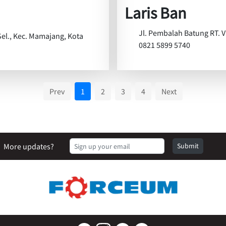
Laris Ban
Jl. Pembalah Batung RT. V
Sel., Kec. Mamajang, Kota
0821 5899 5740
Prev
1
2
3
4
Next
More updates?
Submit