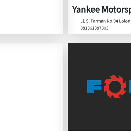
Yankee Motors
Jl. S. Parman No.94 Lolon
081361387303