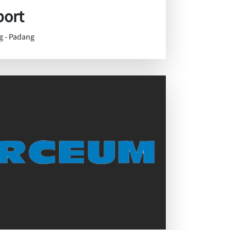
port
g - Padang